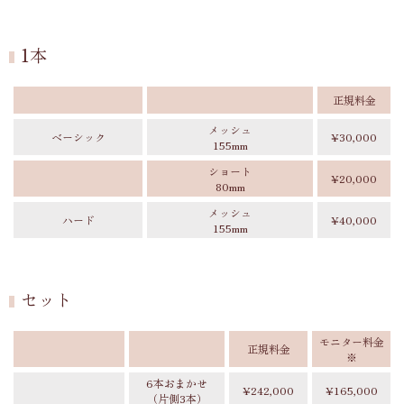
1本
正規料金
メッシュ
ベーシック
¥30,000
155mm
ショート
¥20,000
80mm
メッシュ
ハード
¥40,000
155mm
セット
モニター料金
正規料金
※
6本おまかせ
¥242,000
¥165,000
（片側3本）