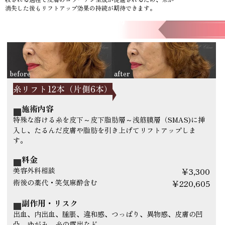
消失した後もリフトアップ効果の持続が期待できます。
症例
糸リフト12本（片側6本）
施術内容
特殊な溶ける糸を皮下～皮下脂肪層～浅筋膜層（SMAS)に挿
入し、たるんだ皮膚や脂肪を引き上げてリフトアップしま
す。
料金
美容外科相談
￥3,300
術後の薬代・笑気麻酔含む
￥220,605
副作用・リスク
出血、内出血、腫脹、違和感、つっぱり、異物感、皮膚の凹
凸、ゆがみ、糸の露出など