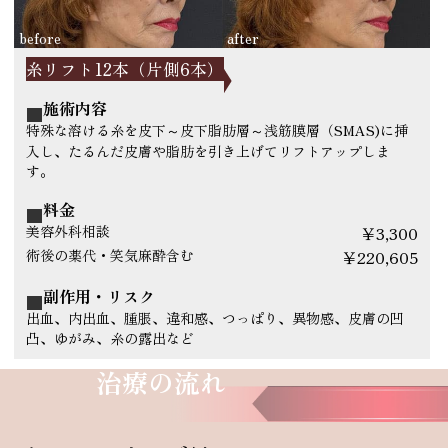
糸リフト12本（片側6本）
施術内容
特殊な溶ける糸を皮下～皮下脂肪層～浅筋膜層（SMAS)に挿
入し、たるんだ皮膚や脂肪を引き上げてリフトアップしま
す。
料金
美容外科相談
￥3,300
術後の薬代・笑気麻酔含む
￥220,605
副作用・リスク
出血、内出血、腫脹、違和感、つっぱり、異物感、皮膚の凹
凸、ゆがみ、糸の露出など
治療の流れ