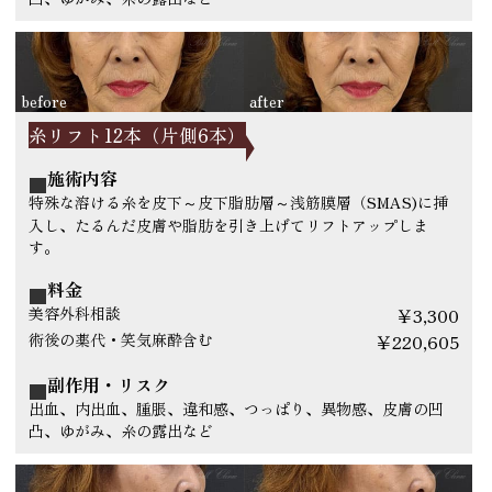
糸リフト12本（片側6本）
施術内容
特殊な溶ける糸を皮下～皮下脂肪層～浅筋膜層（SMAS)に挿
入し、たるんだ皮膚や脂肪を引き上げてリフトアップしま
す。
料金
美容外科相談
￥3,300
術後の薬代・笑気麻酔含む
￥220,605
副作用・リスク
出血、内出血、腫脹、違和感、つっぱり、異物感、皮膚の凹
凸、ゆがみ、糸の露出など