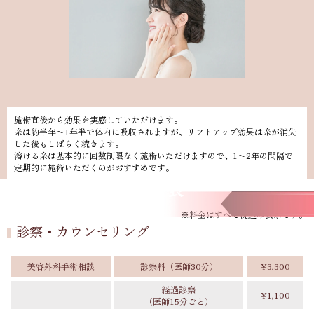
施術直後から効果を実感していただけます。
糸は約半年〜1年半で体内に吸収されますが、リフトアップ効果は糸が消失
した後もしばらく続きます。
溶ける糸は基本的に回数制限なく施術いただけますので、1〜2年の間隔で
定期的に施術いただくのがおすすめです。
料金表
※料金はすべて税込み表示です。
診察・カウンセリング
美容外科手術相談
診察料（医師30分）
¥3,300
経過診察
¥1,100
（医師15分ごと）