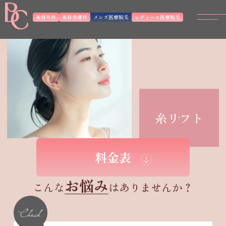
美容外科
美容皮膚科
メンズ医療脱毛
レディース医療脱毛
糸リフト
※自由診療
料金表
お悩み
こんな
はありませんか？